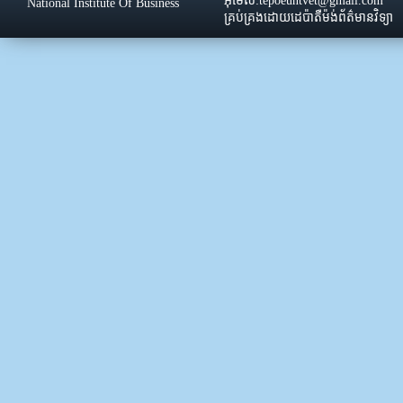
អ៊ីមែល:tepoeuntvet@gmail.com
National Institute Of Business
គ្រប់គ្រងដោយដេប៉ាតឺម៉ង់ព័ត៌មានវិទ្យា
ឯកឧត្តម តឹប អឿន នាយកវិទ្យាស្ថានជាតិពាណិជ្ជសាស្រ្ត បានដឹកនាំមន្រ្តីរាជការ លោកគ្រូ អ្នកគ្រូ និស្សិតនិងសិក្ខាកាម នៃវិទ្យាស្ថានជាតិពាណិជ្ជសាស្រ្ត គោរពទង់ជាតិនៃព្រះរាជាណាចក្រកម្ពុជានិងស្មឹងស្មាធគោរពវិញ្ញាណ
បញ្ចូលដោយ: nib
03-December-2025 08:10:34am
ថ្ងៃចន្ទ ១១កើត ខែមិគសិរ ឆ្នាំម្សាញ់ សប្តស័ក ពុទ្ធសករាជ ២៥៦៩ ត្រូវនឹងថ្ងៃទី១ ខែធ្នូ
ដឹកនាំមន្រ្តីរាជការ លោកគ្រូ អ្នកគ្រូ និស្សិតនិងសិក្ខាកាម នៃវិទ្យាស្ថានជាតិពាណិជ្ជសាស្រ
ព្រះបាទជ័យវរ្ម័នទី៧និងបុព្វបុរសខ្មែរគ្រប់ៗរូប។