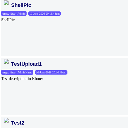
ShellPic
បញ្ចូលដោយ: Admin
10-June-2026 20:19:44pm
ShellPic
TestUpload1
បញ្ចូលដោយ: AdminName
10-June-2026 20:10:49pm
Test description in Khmer
Test2