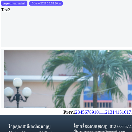
បញ្ចូលដោយ: Admin
10-June-2026 20:03:20pm
Test2
Prev
1
2
3
4
5
6
7
8
9
10
11
12
13
14
15
16
17
ទំនាក់ទំនងលេខទូរសព្ទ: 012 606 572
វិទ្យាស្ថានជាតិពាណិជ្ជសាស្រ្ដ