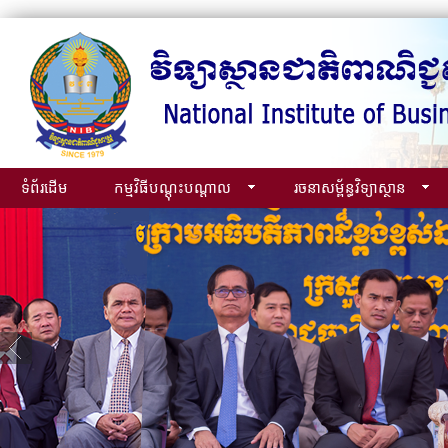
ទំព័រដើម
កម្មវិធីបណ្ដុះបណ្ដាល
រចនាសម្ព័ន្ធវិទ្យាស្ថាន