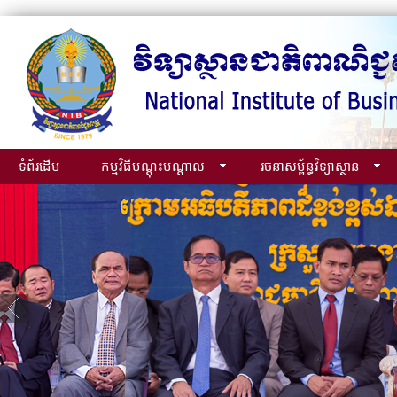
ទំព័រដើម
កម្មវិធីបណ្ដុះបណ្ដាល
រចនាសម្ព័ន្ធវិទ្យាស្ថាន