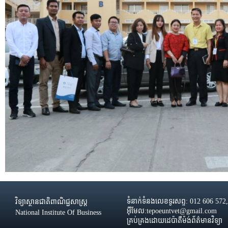
ទំនាក់ទំនងលេខទូរសព្ទ: 012 606 572
វិទ្យាស្ថានជាតិពាណិជ្ជសាស្រ្ដ
អ៊ីមែល:tepoeuntvet@gmail.com
National Institute Of Business
គ្រប់គ្រងដោយដេប៉ាតឺម៉ង់ព័ត៌មានវិទ្យា