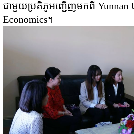
ជាមួយប្រតិភូអញ្ជើញមកពី Yunnan U
Economics។