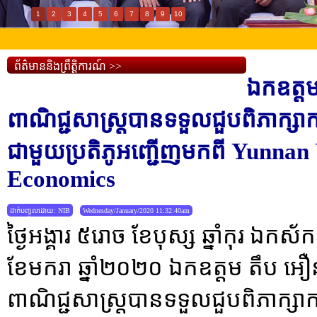
1
2
3
4
5
6
7
8
9
10
ព័ត៌មាននិងព្រឹត្តិការណ៍ >>
ឯកឧត្តម
ពាណិជ្ជសាស្រ្តបានទទួលជួបពិភាក្សាកា
ជាមួយប្រតិភូអញ្ជើញមកពី Yunnan 
Economics
ដាក់បញ្ចូលដោយ: NIB
Wednesday/January/2020 11:32:40am
ថ្ងៃអង្គារ ៥រោច ខែបុស្ស ឆ្នាំកុរ ឯក​
ខែមករា ឆ្នាំ២០២០ ឯកឧត្តម តឹប អឿន
ពាណិជ្ជសាស្រ្តបានទទួលជួបពិភាក្សាកា