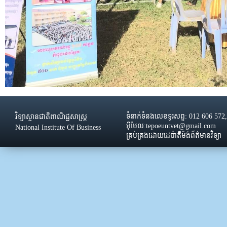
ទំនាក់ទំនងលេខទូរសព្ទ: 012 606 572
វិទ្យាស្ថានជាតិពាណិជ្ជសាស្រ្ដ
អ៊ីមែល:tepoeuntvet@gmail.com
National Institute Of Business
គ្រប់គ្រងដោយដេប៉ាតឺម៉ង់ព័ត៌មានវិទ្យា