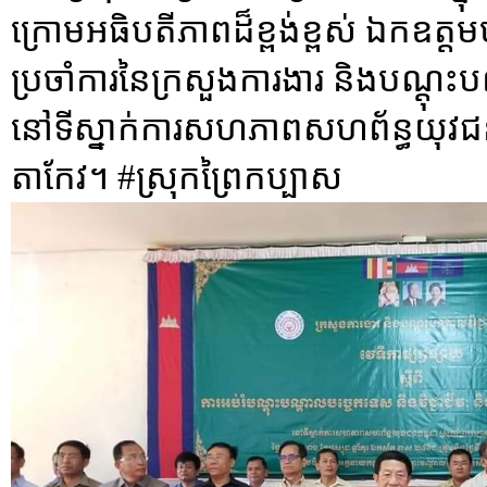
ក្រោមអធិបតីភាពដ៏ខ្ពង់ខ្ពស់ ឯកឧត្តម
ប្រចាំការនៃក្រសួងការងារ និងបណ្តុះបណ្
នៅទីស្នាក់ការសហភាពសហព័ន្ធយុវជនកម
តាកែវ។ #ស្រុកព្រៃកប្បាស