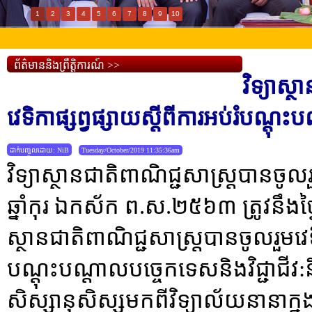
1
2
3
4
5
6
7
8
9
10
ព័ត៌មាននិងព្រឹត្តិការណ៍ >>
វិទ្យាស្
វេទិកាផ្សព្វផ្សាយស្តីពីការអប់រំបណ្តុះ
ដាក់បញ្ចូលដោយ: NiB
Tuesday/October/2019 11:35:36am
វិទ្យាស្ថានជាតិពាណិជ្ជសាស្រ្តបានចូលរួ
ឆ្នាំកុរ​ ឯកស័ក​ ព.ស​.២៥៦៣ ត្រូវនឹងថ
ស្ថានជាតិពាណិជ្ជសាស្រ្តបានចូលរួមវេទិ
បណ្តុះបណ្តាលបច្ចេកទេសនិងវិជ្ជាជ
សិស្សានុសិស្សមកពីវិទ្យាល័យនានាក្នុង