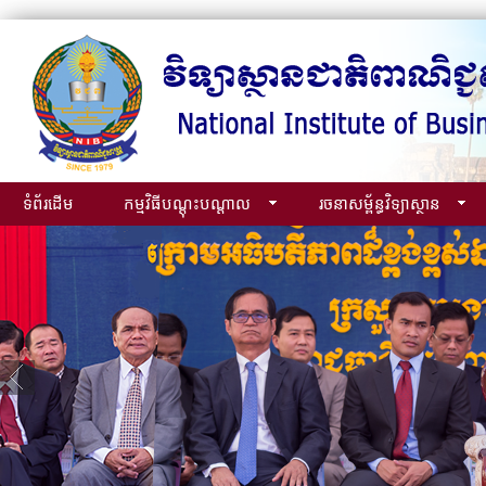
ទំព័រដើម
កម្មវិធីបណ្ដុះបណ្ដាល
រចនាសម្ព័ន្ធវិទ្យាស្ថាន