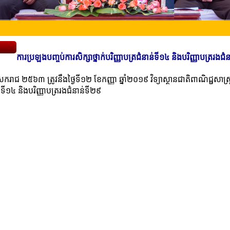
ការប្រឡងបញ្ចប់ការសិក្សាថ្នាក់បរិញ្ញាបត្រជំនាន់ទី១៤ និងបរិញ្ញាបត្ររងជំ
ធសករាជ ២៥៦៣ ត្រូវនឹងថ្ងៃទី១២ ខែកញ្ញា ឆ្នាំ២០១៩ វិទ្យាស្ថានជាតិពាណិជ្ជសាស្
ន់ទី១៤ និងបរិញ្ញាបត្ររងជំនាន់ទី២៩