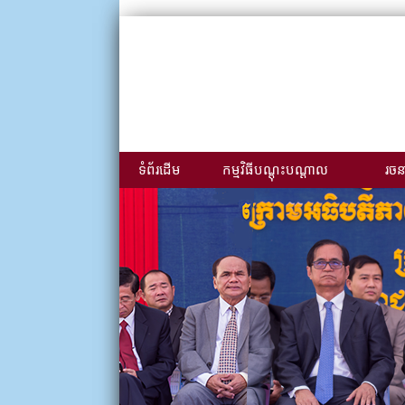
ទំព័រដើម
កម្មវិធីបណ្ដុះបណ្ដាល
រចនា