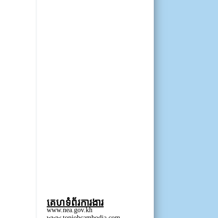
គេហទំព័រការងារ
www.nea.gov.kh
www.topjobcambodia.com