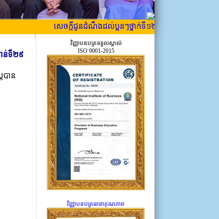
សេចក្កីជូនដំណឹងដល់ប្អូនៗថ្នាក់ទី១២ ដែលទើបប្រឡង ឱ្យបានជ្រាប
វិញ្ញាបនបត្រទទួលស្គាល់
ISO 9001-2015
នាន់ទី២៩
រ្តបាន
វិញ្ញាបនបត្រធានាគុណភាព