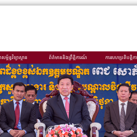
សម្ព័ន្ធវិទ្យាស្ថាន
ព័ត៌មាននិងព្រឹត្តិការណ៍
ការសហប្រតិបត្តិកា