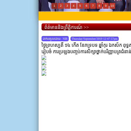
1
2
3
4
5
6
7
8
9
10
ព័ត៌មាននិងព្រឹត្តិការណ៍ >>
ដាក់បញ្ចូលដោយ: NIB
Thursday/September/2019 12:47:57pm
ថ្ងៃព្រហស្បតិ៍ ១៤ កើត ខែភទ្របទ ឆ្នាំកុរ ឯកស័ក ពុទ្
រៀបចំ ការប្រឡងបញ្ចប់ការសិក្សាថ្នាក់បរិញ្ញាបត្រជំនា