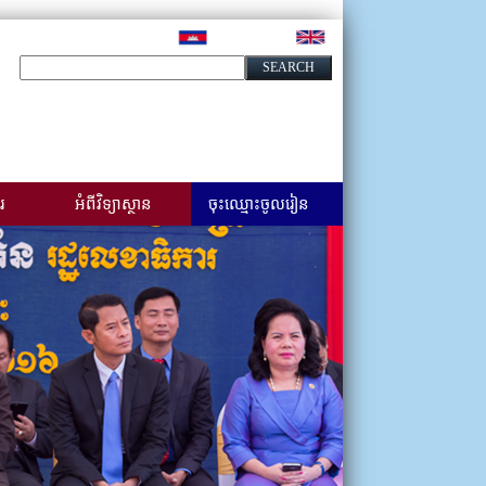
រ
អំពីវិទ្យាស្ថាន
ចុះឈ្មោះចូលរៀន