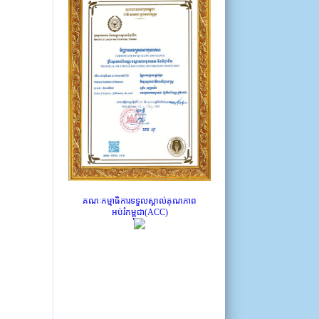
គណៈកម្មាធិការទទួលស្គាល់គុណភាព
អប់រំកម្ពុជា(ACC)