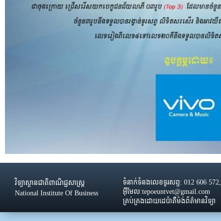
ទំនាក់ទំនងលេខទូរសព្ទ: 012 606 572
វិទ្យាស្ថានជាតិពាណិជ្ជសាស្រ្ដ
អ៊ីមែល:tepoeuntvet@gmail.com
National Institute Of Business
គ្រប់គ្រងដោយដេប៉ាតឺម៉ង់ព័ត៌មានវិទ្យា