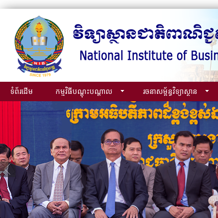
ទំព័រដើម
កម្មវិធីបណ្ដុះបណ្ដាល
រចនាសម្ព័ន្ធវិទ្យាស្ថាន