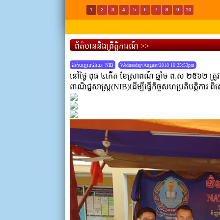
1
2
3
4
5
6
7
8
9
10
ព័ត៌មាននិងព្រឹត្តិការណ៍ >>
ដាក់បញ្ចូលដោយ: NIB
Wednesday/August/2018 10:25:53pm
នៅថ្ងៃ ពុធ ៤កើត ខែស្រាពណ៍ ឆ្នាំច ព.ស ២៥៦២ ត្រូវ
ពាណិជ្ជសាស្រ្ត(NIB)ដើម្បីធ្វើកិច្ចសហប្រតិបត្តិការ