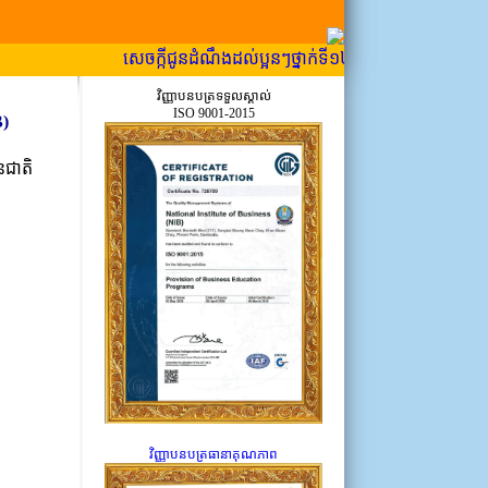
សេចក្កីជូនដំណឹងដល់ប្អូនៗថ្នាក់ទី១២ ដែលទើបប្រឡង ឱ្យបានជ្រាប
វិញ្ញាបនបត្រទទួលស្គាល់
ISO 9001-2015
B)
នជាតិ
វិញ្ញាបនបត្រធានាគុណភាព