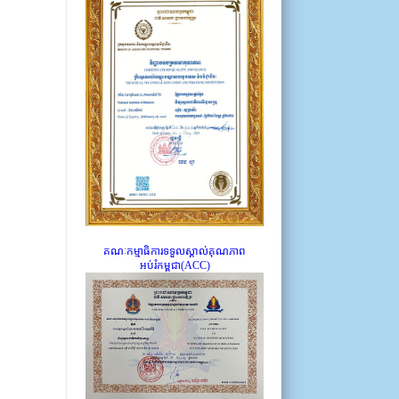
គណៈកម្មាធិការទទួលស្គាល់គុណភាព
អប់រំកម្ពុជា(ACC)