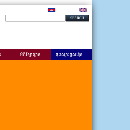
រ
អំពីវិទ្យាស្ថាន
ចុះឈ្មោះចូលរៀន