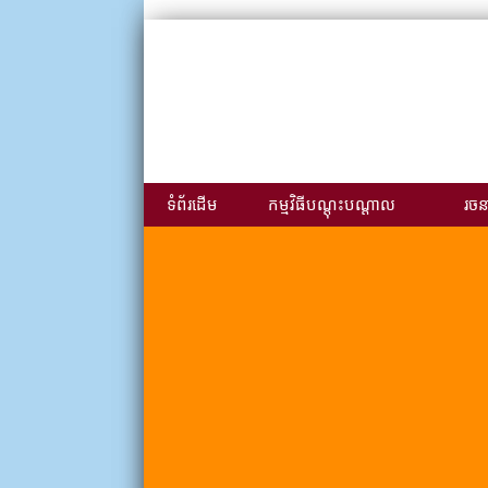
ទំព័រដើម
កម្មវិធីបណ្ដុះបណ្ដាល
រចនា