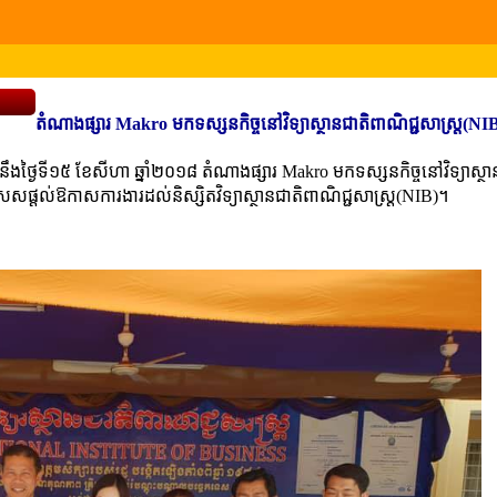
តំណាងផ្សារ Makro មកទស្សនកិច្ចនៅវិទ្យាស្ថានជាតិពាណិជ្ជសាស្រ្ត(NI
នឹងថ្ងៃទី១៥ ខែសីហា ឆ្នាំ២០១៨ តំណាងផ្សារ Makro មកទស្សនកិច្ចនៅវិទ្យាស្ថា
 ពិសេសផ្តល់ឱកាសការងារដល់និស្សិតវិទ្យាស្ថានជាតិពាណិជ្ជសាស្រ្ត(NIB)។