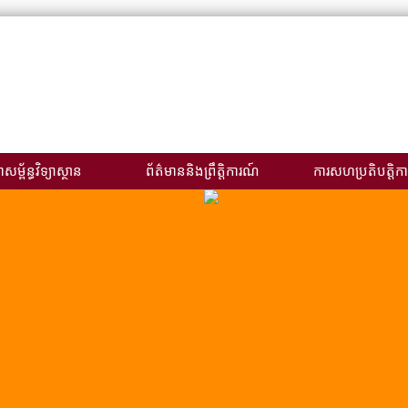
សម្ព័ន្ធវិទ្យាស្ថាន
ព័ត៌មាននិងព្រឹត្តិការណ៍
ការសហប្រតិបត្តិកា