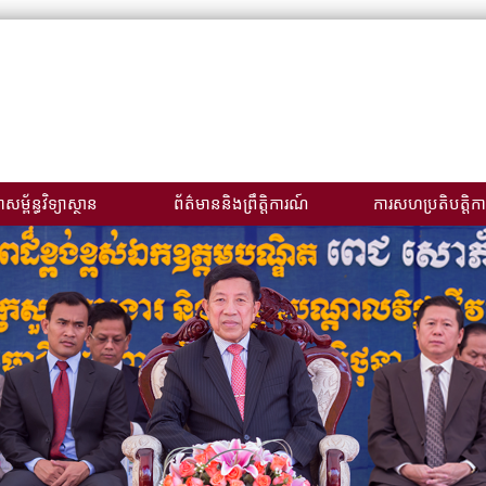
សម្ព័ន្ធវិទ្យាស្ថាន
ព័ត៌មាននិងព្រឹត្តិការណ៍
ការសហប្រតិបត្តិកា