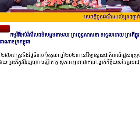
សេចក្កីជូនដំណឹងដល់ប្អូនៗថ្នាក់ទី
កម្មវិធីអប់រំសីលធម៌សង្គមតាមរយៈព្រះពុទ្ធសាសនា ឧទ្ទេសដោយ ព្រះភិក្ខុវជ
ាជាណាចក្រកម្ពុជា
ជ ២៥៦៧ ត្រូវនឹងថ្ងៃទី៣០ ខែតុលា ឆ្នាំ២០២៣ នៅវិទ្យាស្ថានជាតិពាណិជ្ជសាស្រ្តមា
ព្រះភិក្ខុវជិរប្បញ្ញោ បណ្ឌិត គូ សុភាព ព្រះរាជាគណៈថ្នាក់កិត្តិយសនៃព្រះរ