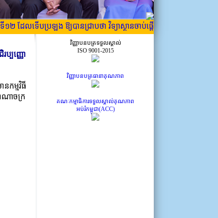
១២ ដែលទើបប្រឡង ឱ្យបានជ្រាបថា វិទ្យាស្ថានចាប់ផ្តើមចុះឈ្មោះចូលរៀនឆ្នាំសិក្ស
វិញ្ញាបនបត្រទទួលស្គាល់
ISO 9001-2015
ិរប្បញ្ញោ
វិញ្ញាបនបត្រធានាគុណភាព
នកម្មវិធី
ាជាណាចក្រ
គណៈកម្មាធិការទទួលស្គាល់គុណភាព
អប់រំកម្ពុជា(ACC)