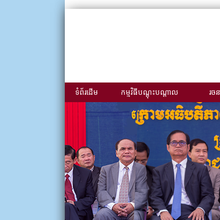
ទំព័រដើម
កម្មវិធីបណ្ដុះបណ្ដាល
រចនា