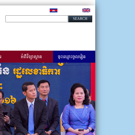
រ
អំពីវិទ្យាស្ថាន
ចុះឈ្មោះចូលរៀន