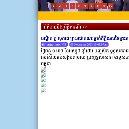
1
2
3
4
5
6
7
8
9
10
ព័ត៌មាននិងព្រឹត្តិការណ៍ >>
បណ្ឌិត គូ សុភាព ព្រះរាជាគណៈថ្នាក់កិត្តិយសនៃព្រះរ
ដាក់បញ្ចូលដោយ: NIB
03-November-2023 10:03:07am
ថ្ងៃចន្ទ ១ រោច ខែអស្សុជ ឆ្នាំថោះ បញ្ចស័ក ពុទ្ធសករា
អប់រំសីលធម៌សង្គមតាមរយៈព្រះពុទ្ធសាសនា ឧទ្ទេសដោយ 
កម្ពុជា