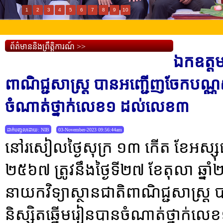
1
2
3
4
5
6
7
8
9
10
ព័ត៌មាននិងព្រឹត្តិការណ៍ >>
ឯកឧត្តម
ពាណិជ្ជសាស្រ្ត បានអញ្ជើញចែក​បណ្ណសរ
ចំណាត់​ថ្នាក់​លេខ​១​ ដល់លេខ​៣
ដាក់បញ្ចូលដោយ: NIB
03-November-2023 09:56:44am
នៅរសៀលថ្ងៃសុក្រ ១៣ កើត ខែអស្សុជ 
២៥៦៧ ត្រូវនឹងថ្ងៃទី២៧ ខែតុលា ឆ្
នាយកវិទ្យាស្ថានជាតិពាណិជ្ជសាស្រ្
និស្សិត​ឆ្នើម​រៀនបាន​ចំណាត់​ថ្នាក់​