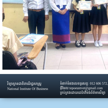
ទំនាក់ទំនងលេខទូរសព្ទ: 012 606 572
វិទ្យាស្ថានជាតិពាណិជ្ជសាស្រ្ដ
អ៊ីមែល:tepoeuntvet@gmail.com
National Institute Of Business
គ្រប់គ្រងដោយដេប៉ាតឺម៉ង់ព័ត៌មានវិទ្យា