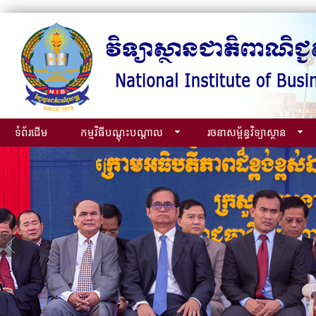
ទំព័រដើម
កម្មវិធីបណ្ដុះបណ្ដាល
រចនាសម្ព័ន្ធវិទ្យាស្ថាន