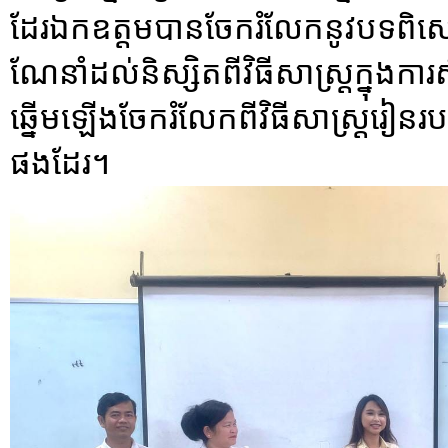
ដែរ​ឯកឧត្តម​បានចែករំលែកនូវបទពិស
ណែនាំដល់និស្សិតពីវិធីសាស្ត្រក្នុងការសិក
ឆ្នើម​ឡេីងចែករំលែកពីវិធីសាស្ត្ររៀនរបស់ខ
ផងដែរ។