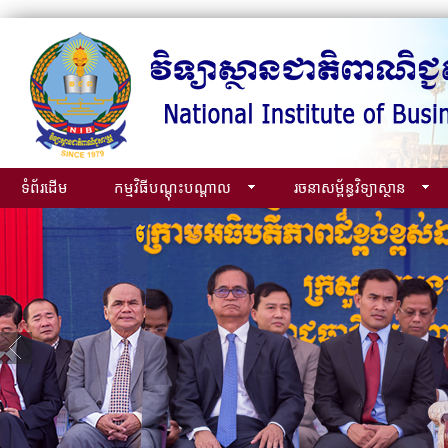
ទំព័រដើម
កម្មវិធីបណ្ដុះបណ្ដាល
រចនាសម្ព័ន្ធវិទ្យាស្ថាន