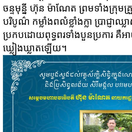
ចន្ទមុន្នី ហ៊ុន ម៉ាណែត ព្រមទាំងក្រុ
បរិបូណ៌ កម្លាំងពលំខ្លាំងក្លា ប្រាជ្ញ
ប្រកបដោយពុទ្ធពរទាំងបួនប្រការ គឺអាយ
ឃ្លៀងឃ្លាតឡើយ។