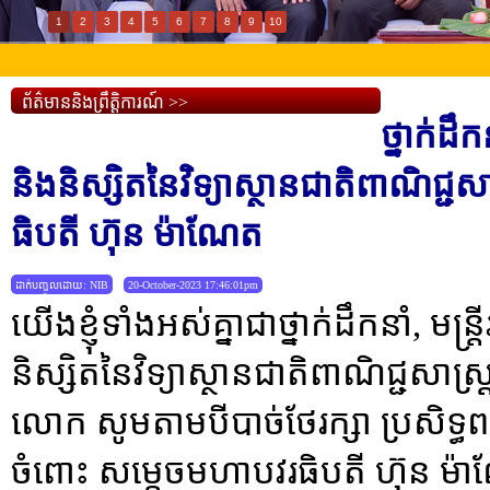
1
2
3
4
5
6
7
8
9
10
ព័ត៌មាននិងព្រឹត្តិការណ៍ >>
ថ្នាក់ដឹក
និងនិស្សិតនៃវិទ្យាស្ថានជាតិពាណិជ្ជ
ធិបតី ហ៊ុន ម៉ាណែត
ដាក់បញ្ចូលដោយ: NIB
20-October-2023 17:46:01pm
យើងខ្ញុំទាំងអស់គ្នាជាថ្នាក់ដឹកនាំ, មន្ត្
និស្សិតនៃវិទ្យាស្ថានជាតិពាណិជ្ជសាស្ត្រ
លោក សូមតាមបីបាច់ថែរក្សា ប្រសិទ្ធពរ
ចំពោះ សម្តេចមហាបវរធិបតី ហ៊ុន ម