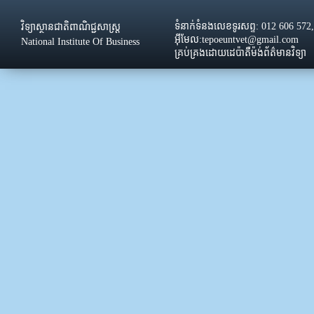
ទំនាក់ទំនងលេខទូរសព្ទ: 012 606 572
វិទ្យាស្ថានជាតិពាណិជ្ជសាស្រ្ដ
អ៊ីមែល:tepoeuntvet@gmail.com
National Institute Of Business
គ្រប់គ្រងដោយដេប៉ាតឺម៉ង់ព័ត៌មានវិទ្យា