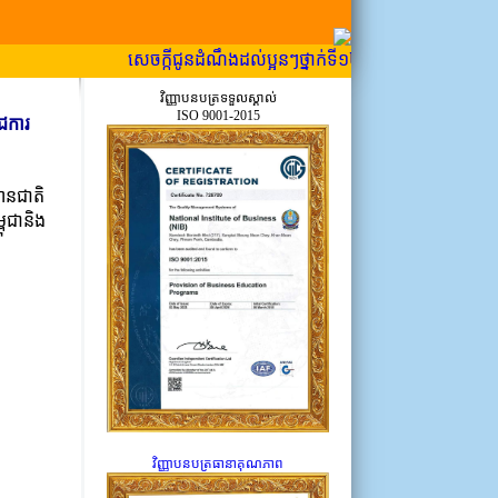
សេចក្កីជូនដំណឹងដល់ប្អូនៗថ្នាក់ទី១២ ដែលទើបប្រឡង ឱ្យបានជ្រា
វិញ្ញាបនបត្រទទួលស្គាល់
ISO 9001-2015
ាជការ
ថានជាតិ
ពុជានិង
វិញ្ញាបនបត្រធានាគុណភាព