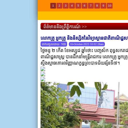
1
2
3
4
5
6
7
8
9
10
ព័ត៌មាននិងព្រឹត្តិការណ៍ >>
លោកគ្រូ អ្នកគ្រូ និងនិស្សិតនៃវិទ្យាស្ថានជាតិពាណិជ្
ដាក់បញ្ចូលដោយ: NIB
16-October-2023 10:02:28am
ថ្ងៃចន្ទ ២ កើត ខែអស្សុជ ឆ្នាំថោះ បញ្ចស័ក ពុទ្ធសក
ពាណិជ្ជសាស្រ្ត បានដឹកនាំមន្រ្តីរាជការ លោកគ្រូ អ្នកគ
ស្មឹងស្មាធគោរពវិញ្ញាណក្ខន្ធព្រះបាទជ័យវរ្ម័នទី៧។