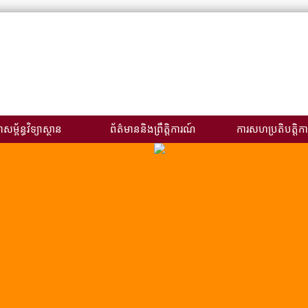
សម្ព័ន្ធវិទ្យាស្ថាន
ព័ត៌មាននិងព្រឹត្តិការណ៍
ការសហប្រតិបត្តិកា