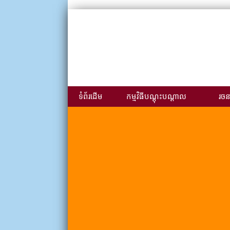
ទំព័រដើម
កម្មវិធីបណ្ដុះបណ្ដាល
រចនា