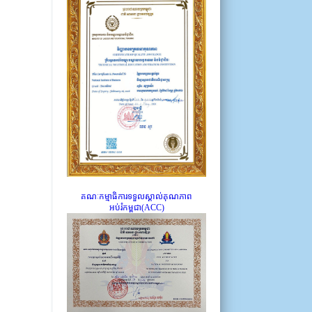
គណៈកម្មាធិការទទួលស្គាល់គុណភាព
អប់រំកម្ពុជា(ACC)