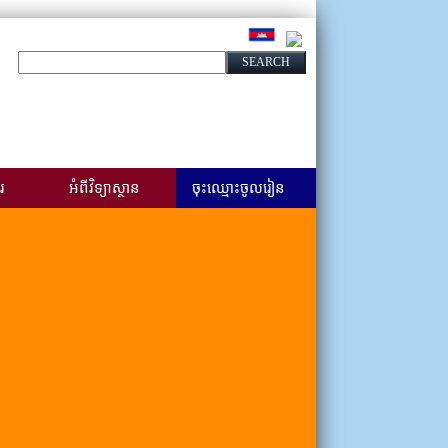
រ
អំពីវិទ្យាស្ថាន
ចុះឈ្មោះចូលរៀន