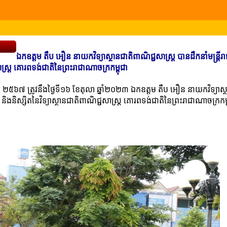
ឯកឧត្តម តឹប អឿន នាយកវិទ្យាស្ថានជាតិពាណិជ្ជសាស្រ្ត បានដឹកនាំមន្រ្តីរ
ជសាស្រ្ត គោរពទង់ជាតិនៃព្រះរាជាណាចក្រកម្ពុជា
រាជ ២៥៦៧ ត្រូវនឹងថ្ងៃទី១៦ ខែតុលា ឆ្នាំ២០២៣ ឯកឧត្តម តឹប អឿន នាយកវិទ្យាស្
្រូ និងនិស្សិតនៃវិទ្យាស្ថានជាតិពាណិជ្ជសាស្រ្ត គោរពទង់ជាតិនៃព្រះរាជាណាចក្រកម្