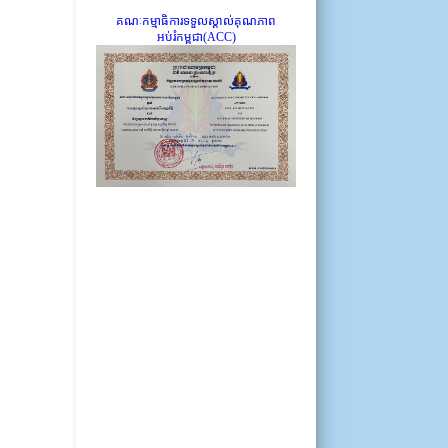
គណៈកម្មាធិការទទួលស្គាល់គុណភាព
អប់រំកម្ពុជា(ACC)