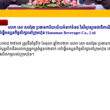
លោក សោ សារ៉ាវុធ ប្រធានការិយាល័យទំនាក់ទំនង នៃវិទ្យាស្ថានជាតិពាណិជ
ទៅធ្វើទស្សនកិច្ចសិក្សានៅក្រុមហ៊ុន Hanuman Beverages Co., Ltd
ទ្ធសករាជ ២៥៦៧ ត្រូវនឹងថ្ងៃទី៦ ខែតុលា ឆ្នាំ២០២៣ លោក សោ សារ៉ាវុធ ប្រធា
នាំបុគ្គលិកនិងលោកគ្រូអ្នកគ្រូចំនួន១២នាក់ ទៅធ្វើទស្សនកិច្ចសិក្សានៅក្រុមហ៊ុ
ផលិតកម្មរបស់ក្រុមហ៊ុន។