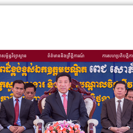
សម្ព័ន្ធវិទ្យាស្ថាន
ព័ត៌មាននិងព្រឹត្តិការណ៍
ការសហប្រតិបត្តិកា