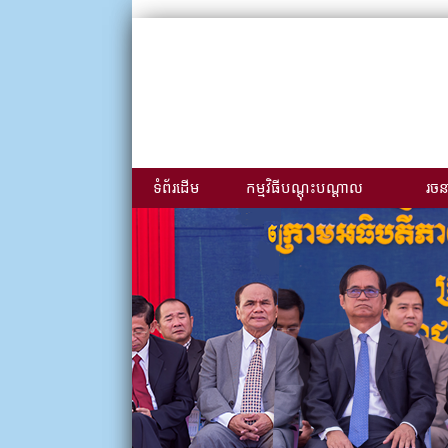
ទំព័រដើម
កម្មវិធីបណ្ដុះបណ្ដាល
រចនា