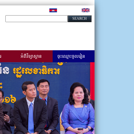
រ
អំពីវិទ្យាស្ថាន
ចុះឈ្មោះចូលរៀន