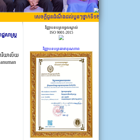
សេចក្កីជូនដំណឹងដល់ប្អូនៗថ្នាក់ទី១២ ដែលទើបប្រឡង ឱ្យបានជ្រាប
វិញ្ញាបនបត្រទទួលស្គាល់
ISO 9001-2015
្ជសាស្រ្ត
វិញ្ញាបនបត្រធានាគុណភាព
នការិយាល័យ
ន Hanuman