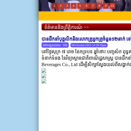
1
2
3
4
5
6
7
8
9
10
ព័ត៌មាននិងព្រឹត្តិការណ៍ >>
បានដឹកនាំបុគ្គលិកនិងលោកគ្រូអ្នកគ្រូចំនួន១២នាក់ 
ដាក់បញ្ចូលដោយ: NIB
06-October-2023 14:39:29pm
នៅថ្ងៃសុក្រ ៧ រោច ខែភទ្របទ ឆ្នាំថោះ បញ្ចស័ក ពុ
ទំនាក់ទំនង នៃវិទ្យាស្ថានជាតិពាណិជ្ជសាស្រ្ត បានដឹក
Beverages Co., Ltd ដើម្បីសិក្សាស្វែងយល់ពីសង្វាក់