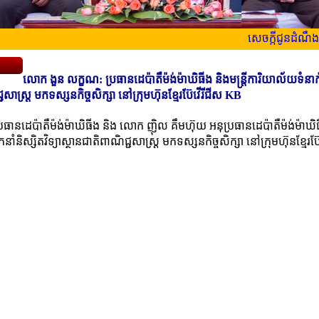
សេចក្កីជូនដំណឹងដល់ប
លោក ងួន លក្ខណ: ប្រធានដេប៉ាតឺម៉ង់ម៉ាឃិធីង និងមន្រ្តីការិយាល័យទំនា
សាស្រ្ត មកទស្សនកិច្ចសិក្សា​ នៅក្រុមហ៊ុនខ្មែរ​ប៊ែវើរីជីស KB
ានដេប៉ាតឺម៉ង់ម៉ាឃិធីង និង លោក​ ញ៉ិល​ គឹមហ៊ុយ អនុប្រធានដេប៉ាតឺម៉ង់ម៉ាឃិ
និស្សិតវិទ្យាស្ថានជាតិពាណិជ្ជសាស្រ្ត មកទស្សនកិច្ចសិក្សា​ នៅក្រុមហ៊ុនខ្មែរ​ប៊