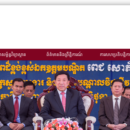
សម្ព័ន្ធវិទ្យាស្ថាន
ព័ត៌មាននិងព្រឹត្តិការណ៍
ការសហប្រតិបត្តិកា