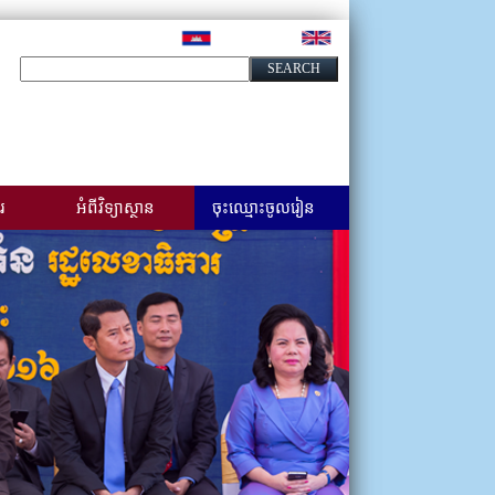
រ
អំពីវិទ្យាស្ថាន
ចុះឈ្មោះចូលរៀន