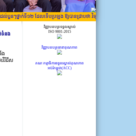
្អូនៗថ្នាក់ទី១២ ដែលទើបប្រឡង ឱ្យបានជ្រាបថា វិទ្យាស្ថានចាប់ផ្តើមចុះឈ្មោះចូល
វិញ្ញាបនបត្រទទួលស្គាល់
ISO 9001-2015
ក់ទំនង
វិញ្ញាបនបត្រធានាគុណភាព
ធីង
ែវើរីជីស
គណៈកម្មាធិការទទួលស្គាល់គុណភាព
អប់រំកម្ពុជា(ACC)