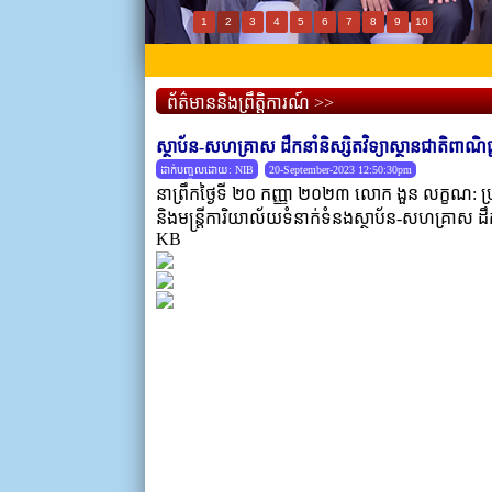
1
2
3
4
5
6
7
8
9
10
ព័ត៌មាននិងព្រឹត្តិការណ៍ >>
ស្ថាប័ន-សហគ្រាស​ ដឹកនាំនិស្សិតវិទ្យាស្ថានជាតិពាណិជ្ជ
ដាក់បញ្ចូលដោយ: NIB
20-September-2023 12:50:30pm
នាព្រឹកថ្ងៃទី ២០ កញ្ញា​ ២០២៣ លោក ងួន លក្ខណ: ប្រធ
និងមន្រ្តីការិយាល័យទំនាក់ទំនងស្ថាប័ន-សហគ្រាស​ ដឹកនាំ
KB