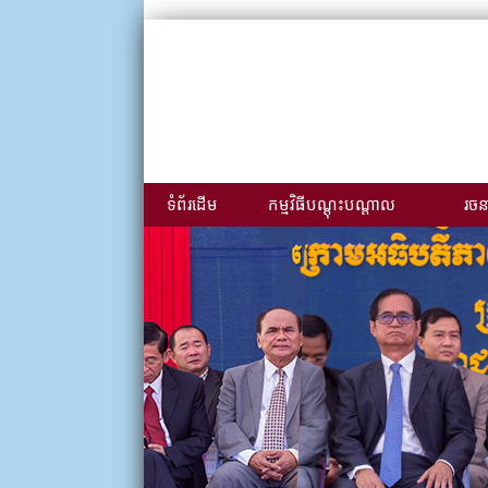
ទំព័រដើម
កម្មវិធីបណ្ដុះបណ្ដាល
រចនា