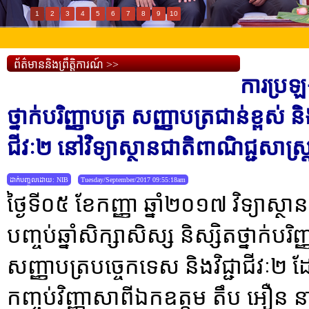
1
2
3
4
5
6
7
8
9
10
ព័ត៌មាននិងព្រឹត្តិការណ៍ >>
ការប្រឡង
ថ្នាក់បរិញ្ញាបត្រ សញ្ញាបត្រជាន់ខ្ពស់ 
ជីវៈ២ នៅវិទ្យាស្ថានជាតិពាណិជ្ជសាស្រ្
ដាក់បញ្ចូលដោយ: NIB
Tuesday/September/2017 09:55:18am
ថ្ងៃទី០៥ ខែកញ្ញា ឆ្នាំ២០១៧ វិទ្យាស្ថ
បញ្ចប់ឆ្នាំសិក្សាសិស្ស និស្សិតថ្នាក់បរិ
សញ្ញាបត្របច្ចេកទេស និងវិជ្ជាជីវៈ
កញ្ចប់វិញ្ញាសាពីឯកឧត្តម តឹប អឿន ន