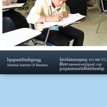
ទំនាក់ទំនងលេខទូរសព្ទ: 012 606 572
វិទ្យាស្ថានជាតិពាណិជ្ជសាស្រ្ដ
អ៊ីមែល:tepoeuntvet@gmail.com
National Institute Of Business
គ្រប់គ្រងដោយដេប៉ាតឺម៉ង់ព័ត៌មានវិទ្យា