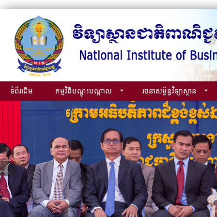
ទំព័រដើម
កម្មវិធីបណ្ដុះបណ្ដាល
រចនាសម្ព័ន្ធវិទ្យាស្ថាន