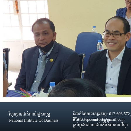
ទំនាក់ទំនងលេខទូរសព្ទ: 012 606 572
វិទ្យាស្ថានជាតិពាណិជ្ជសាស្រ្ដ
អ៊ីមែល:tepoeuntvet@gmail.com
National Institute Of Business
គ្រប់គ្រងដោយដេប៉ាតឺម៉ង់ព័ត៌មានវិទ្យា