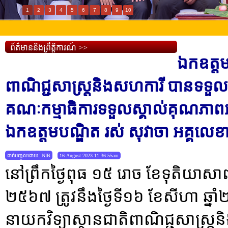
1
2
3
4
5
6
7
8
9
10
ព័ត៌មាននិងព្រឹត្តិការណ៍ >>
ឯកឧត្តម
ពាណិជ្ជសាស្រ្តនិងសហការី បានទទួលស
គណៈកម្មាធិការទទួលស្គាល់គុណភាពអ
ឯកឧត្តមបណ្ឌិត រស់ សុវាចា អគ្គលេខ
ដាក់បញ្ចូលដោយ: NIB
16-August-2023 11:36:55am
នៅព្រឹកថ្ងៃពុធ ១៥ រោច ខែទុតិយាសាឍ
២៥៦៧ ត្រូវនឹងថ្ងៃទី១៦ ខែសីហា ឆ្
នាយកវិទ្យាស្ថានជាតិពាណិជ្ជសាស្រ្