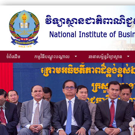
ទំព័រដើម
កម្មវិធីបណ្ដុះបណ្ដាល
រចនាសម្ព័ន្ធវិទ្យាស្ថាន