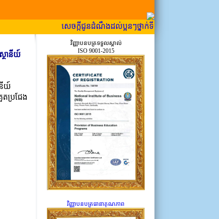
សេចក្កីជូនដំណឹងដល់ប្អូនៗថ្នាក់ទី១២ ដែលទើបប្រឡង ឱ្យបានជ្
វិញ្ញាបនបត្រទទួលស្គាល់
ISO 9001-2015
ស្ថានីយ៍
នីយ៍
គួតប្រជែង
វិញ្ញាបនបត្រធានាគុណភាព