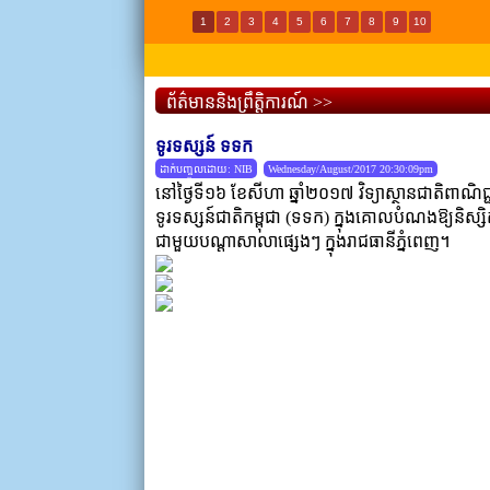
1
2
3
4
5
6
7
8
9
10
ព័ត៌មាននិងព្រឹត្តិការណ៍ >>
ទូរទស្សន៍ ទទក
ដាក់បញ្ចូលដោយ: NIB
Wednesday/August/2017 20:30:09pm
នៅថ្ងៃទី១៦ ខែសីហា ឆ្នាំ២០១៧ វិទ្យាស្ថានជាតិពាណិជ្ជស
ទូរទស្សន៍ជាតិកម្ពុជា (ទទក) ក្នុងគោលបំណងឱ្យនិស្ស
ជាមួយបណ្តាសាលាផ្សេងៗ ក្នុងរាជធានីភ្នំពេញ។