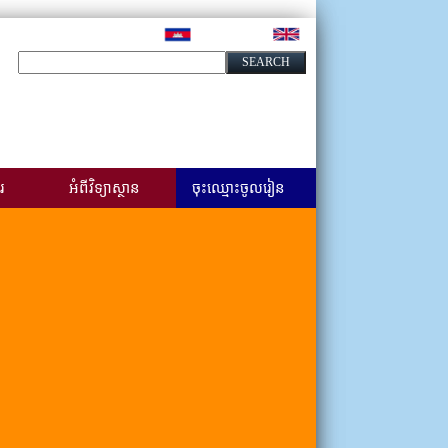
រ
អំពីវិទ្យាស្ថាន
ចុះឈ្មោះចូលរៀន