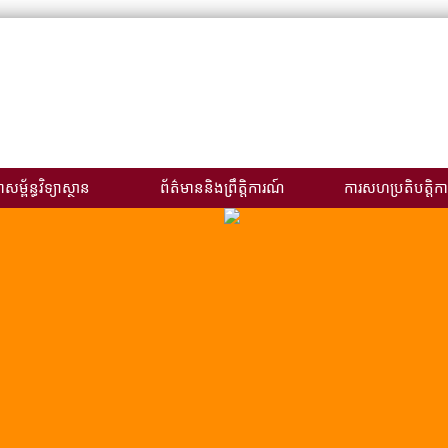
សម្ព័ន្ធវិទ្យាស្ថាន
ព័ត៌មាននិងព្រឹត្តិការណ៍
ការសហប្រតិបត្តិកា