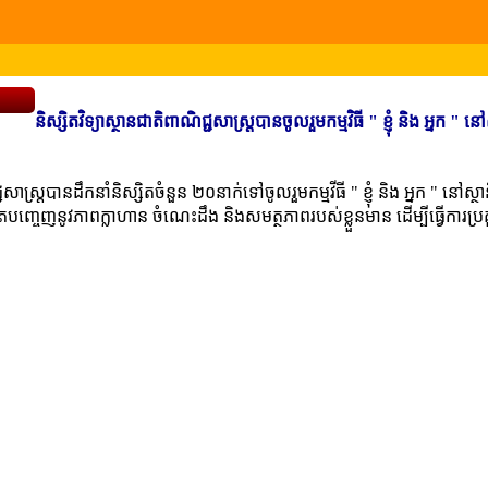
និស្សិតវិទ្យាស្ថានជាតិពាណិជ្ជសាស្រ្តបានចូលរួមកម្មវិធី­­­ " ខ្ញុំ និង អ្នក " នៅ
ាស្រ្តបានដឹកនាំនិស្សិតចំនួន ២០នាក់ទៅចូលរួមកម្មវីធី " ខ្ញុំ និង អ្នក " នៅស្ថា
ិតបញ្ចេញនូវភាពក្លាហាន ចំណេះដឹង និងសមត្ថភាពរបស់ខ្លួនមាន ដើម្បីធ្វើការប្រ