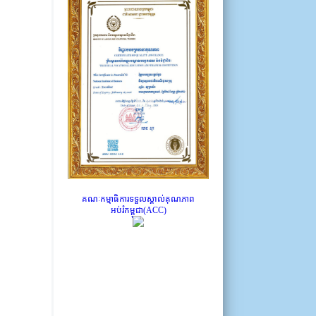
គណៈកម្មាធិការទទួលស្គាល់គុណភាព
អប់រំកម្ពុជា(ACC)