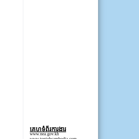
គេហទំព័រការងារ
www.nea.gov.kh
www.topjobcambodia.com