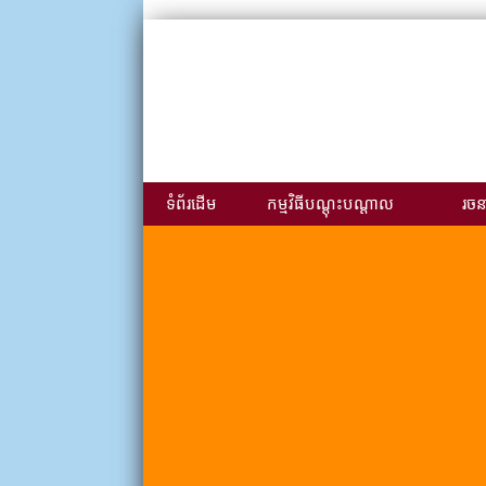
ទំព័រដើម
កម្មវិធីបណ្ដុះបណ្ដាល
រចនា