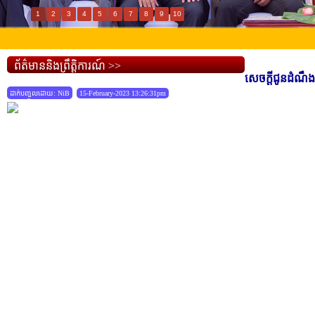
1
2
3
4
5
6
7
8
9
10
ព័ត៌មាននិងព្រឹត្តិការណ៍ >>
សេចក្តីជូនដំណឹ
ដាក់បញ្ចូលដោយ: NiB
15-February-2023 13:26:31pm