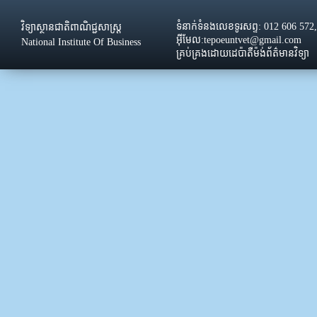
ទំនាក់ទំនងលេខទូរសព្ទ: 012 606 572
វិទ្យាស្ថានជាតិពាណិជ្ជសាស្រ្ដ
អ៊ីមែល:tepoeuntvet@gmail.com
National Institute Of Business
គ្រប់គ្រងដោយដេប៉ាតឺម៉ង់ព័ត៌មានវិទ្យា