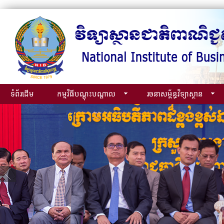
ទំព័រដើម
កម្មវិធីបណ្ដុះបណ្ដាល
រចនាសម្ព័ន្ធវិទ្យាស្ថាន