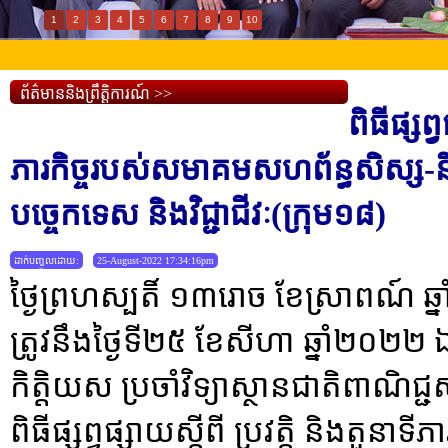
1
2
3
4
5
6
7
8
9
10
ព័ត៌មាននិងព្រឹត្តិការណ៍ >>
ពិធីផ្សព្
ភារកិច្ចរបស់សមាគមសហព័ន្ធសិស្ស-និ
បច្ចេកទេស និងវិជ្ជាជីវៈ(ក្រុម១៨)
ដាក់បញ្ចូលដោយ:
25-August-2022 17:34:16pm
ថ្ងៃព្រហស្បតិ៍ ១៣រោច ខែស្រាពណ៍ ឆ
ត្រូវនឹងថ្ងៃទី២៥ ខែសីហា ឆ្នាំ២០២២
កិត្តិយស ប្រចាំវិទ្យាស្ថានជាតិពាណិជ្
ពិធីផ្សព្វផ្សាយស្តីពី ប្រវត្តិ និងតួន