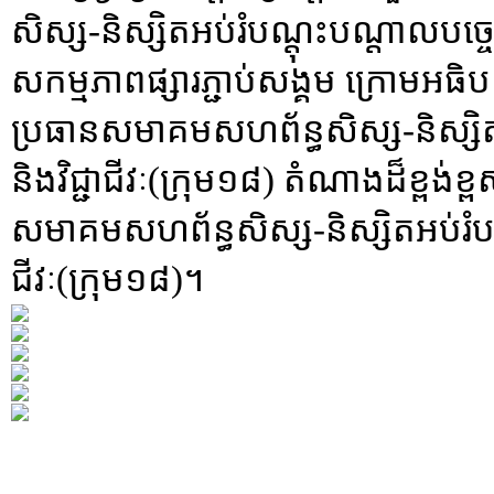
សិស្ស-និស្សិតអប់រំបណ្តុះបណ្តាលបច្ចេ
សកម្មភាពផ្សារភ្ជាប់សង្គម ក្រោមអធ
ប្រធានសមាគមសហព័ន្ធសិស្ស-និស្សិត
និងវិជ្ជាជីវៈ(ក្រុម១៨) តំណាងដ៏ខ្ពង់
សមាគមសហព័ន្ធសិស្ស-និស្សិតអប់រំបណ
ជីវៈ(ក្រុម១៨)។