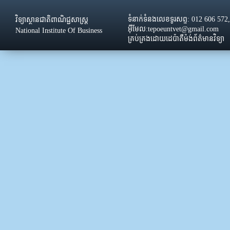
ទំនាក់ទំនងលេខទូរសព្ទ: 012 606 572
វិទ្យាស្ថានជាតិពាណិជ្ជសាស្រ្ដ
អ៊ីមែល:tepoeuntvet@gmail.com
National Institute Of Business
គ្រប់គ្រងដោយដេប៉ាតឺម៉ង់ព័ត៌មានវិទ្យា