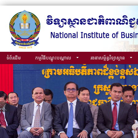
ទំព័រដើម
កម្មវិធីបណ្ដុះបណ្ដាល
រចនាសម្ព័ន្ធវិទ្យាស្ថាន