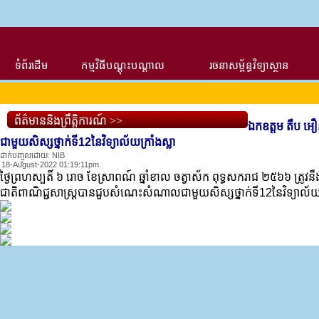
ទំព័រដើម
កម្មវិធីបណ្ដុះបណ្ដាល
រចនាសម្ព័ន្ធវិទ្យាស្ថាន
ព័ត៌មាននិងព្រឹត្តិការណ៍ >>
ឯកឧត្តម តឹប អឿ
ជាមួយសិស្សថ្នាក់ទី12នៃវិទ្យាល័យក្រាំងស្លា
ដាក់បញ្ចូលដោយ: NIB
18-August-2022 01:19:11pm
ថ្ងៃព្រហស្បតិ៍ ៦ រោច ខែស្រាពណ៍ ឆ្នាំខាល ចត្វាស័ក ពុទ្ធសករាជ ២៥៦៦ ត្រូវ
ជាតិពាណិជ្ជសាស្រ្តបានជួបសំណេះសំណាលជាមួយសិស្សថ្នាក់ទី12នៃវិទ្យាល័យក្