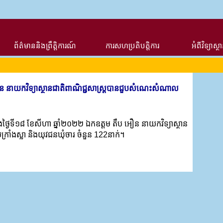
ព័ត៌មាននិងព្រឹត្តិការណ៍
ការសហប្រតិបត្តិការ
អំពីវិទ្យាស្ថ
ន នាយកវិទ្យាស្ថានជាតិពាណិជ្ជសាស្រ្តបានជួបសំណេះសំណាល
នឹងថ្ងៃទី១៨ ខែសីហា ឆ្នាំ២០២២ ឯកឧត្តម តឹប អឿន នាយកវិទ្យាស្ថាន
រាំងស្លា និងយុវជនឃុំចារ ចំនួន 122នាក់។