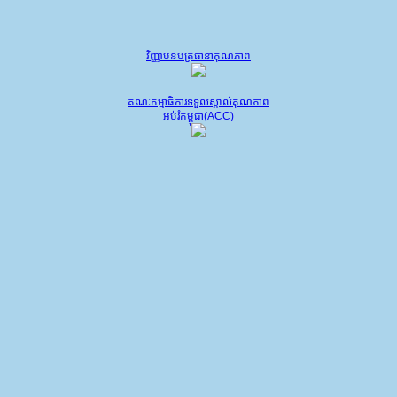
វិញ្ញាបនបត្រធានាគុណភាព
គណៈកម្មាធិការទទួលស្គាល់គុណភាព
អប់រំកម្ពុជា(ACC)