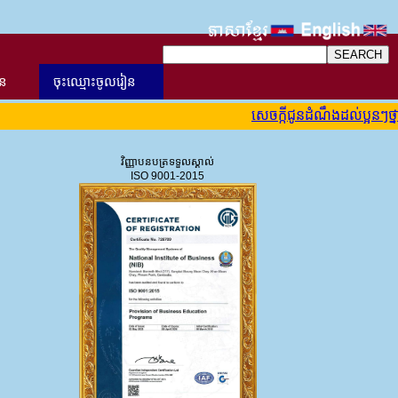
ាន
ចុះឈ្មោះចូលរៀន
សេចក្កីជូនដំណឹងដល់ប្អូនៗថ្នា
វិញ្ញាបនបត្រទទួលស្គាល់
ISO 9001-2015