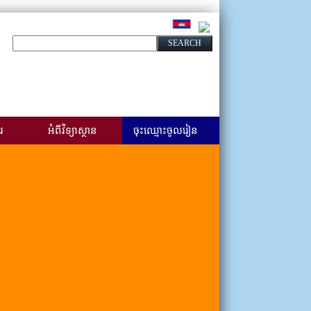
រ
អំពីវិទ្យាស្ថាន
ចុះឈ្មោះចូលរៀន