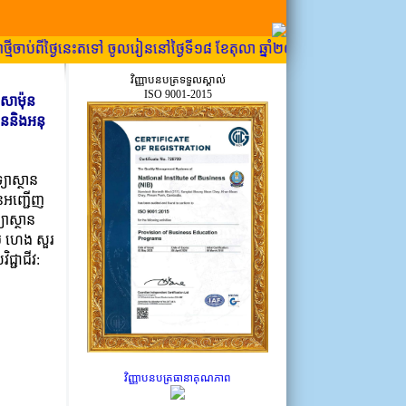
មីចាប់ពីថ្ងៃនេះតទៅ ចូលរៀននៅថ្ងៃទី១៨ ខែតុលា ឆ្នាំ២០២៥.......
វិញ្ញាបនបត្រទទួលស្គាល់
ISO 9001-2015
សាម៉ុន
ាននិងអនុ
យាស្ថាន
ានអញ្ជើញ
យាស្ថាន
ម ហេង សួរ
្ជាជីវ:
វិញ្ញាបនបត្រធានាគុណភាព