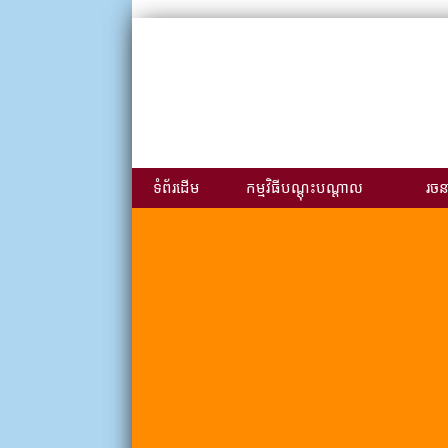
ទំព័រដើម
កម្មវិធីបណ្ដុះបណ្ដាល
រចនា