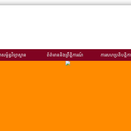
សម្ព័ន្ធវិទ្យាស្ថាន
ព័ត៌មាននិងព្រឹត្តិការណ៍
ការសហប្រតិបត្តិកា