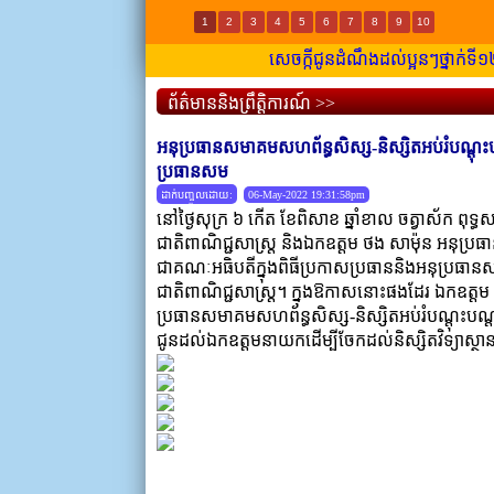
1
2
3
4
5
6
7
8
9
10
សេចក្កីជូនដំណឹងដល់ប្អូនៗថ្នាក់ទី១២ 
ព័ត៌មាននិងព្រឹត្តិការណ៍ >>
អនុប្រធានសមាគមសហព័ន្ធសិស្ស-និស្សិតអប់រំបណ្ដុះប
ប្រធានសម
ដាក់បញ្ចូលដោយ:
06-May-2022 19:31:58pm
នៅថ្ងៃសុក្រ ៦ កើត ខែពិសាខ ឆ្នាំខាល ចត្វាស័ក ពុទ
ជាតិពាណិជ្ជសាស្រ្ត និងឯកឧត្តម ថង សាម៉ុន អនុប្រ
ជាគណៈអធិបតីក្នុងពិធីប្រកាសប្រធាននិងអនុប្រធានសមាគ
ជាតិពាណិជ្ជសាស្រ្ត។ ក្នុងឱកាសនោះផងដែរ ឯកឧត្
ប្រធានសមាគមសហព័ន្ធសិស្ស-និស្សិតអប់រំបណ្ដុះបណ្ដាល
ជូនដល់ឯកឧត្តមនាយកដើម្បីចែកដល់និស្សិតវិទ្យាស្ថា