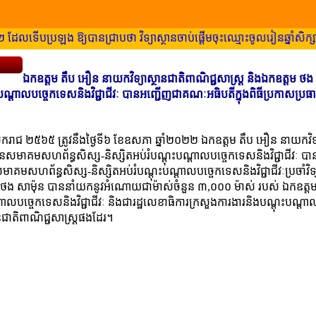
ដែលទើបប្រឡង ឱ្យបានជ្រាបថា វិទ្យាស្ថានចាប់ផ្តើមចុះឈ្មោះចូលរៀនឆ្នាំសិក្សាថ្
ឯកឧត្តម តឹប អឿន នាយកវិទ្យាស្ថានជាតិពាណិជ្ជសាស្រ្ត និងឯកឧត្តម ថង 
ណ្ដាលបច្ចេកទេសនិងវិជ្ជាជីវៈ បានអញ្ជើញជាគណៈអធិបតីក្នុងពិធីប្រកាសប្រធ
្ធសករាជ ២៥៦៥ ត្រូវនឹងថ្ងៃទី៦ ខែឧសភា ឆ្នាំ២០២២ ឯកឧត្តម តឹប អឿន នាយកវិទ្
ធានសមាគមសហព័ន្ធសិស្ស-និស្សិតអប់រំបណ្ដុះបណ្ដាលបច្ចេកទេសនិងវិជ្ជាជីវៈ ប
មសហព័ន្ធសិស្ស-និស្សិតអប់រំបណ្ដុះបណ្ដាលបច្ចេកទេសនិងវិជ្ជាជីវៈប្រចាំវិទ្
តម ថង សាម៉ុន បាននាំយកនូវអំណោយជាម៉ាស់ចំនួន ៣,០០០ ម៉ាស់ របស់ ឯកឧត្ត
បច្ចេកទេសនិងវិជ្ជាជីវៈ និងជារដ្ឋលេខាធិការក្រសួងការងារនិងបណ្តុះបណ្តាលវិជ
នជាតិពាណិជ្ជសាស្រ្តផងដែរ។