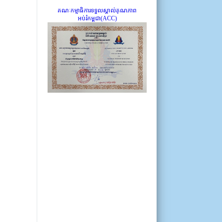
គណៈកម្មាធិការទទួលស្គាល់គុណភាព
អប់រំកម្ពុជា(ACC)