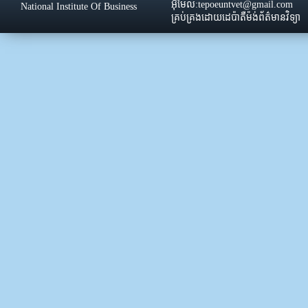
អ៊ីមែល:tepoeuntvet@gmail.com
National Institute Of Business
គ្រប់គ្រងដោយដេប៉ាតឺម៉ង់ព័ត៌មានវិទ្យា