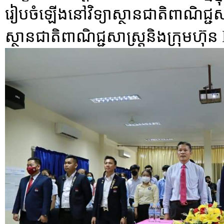
រៀបចំឡើងនៅវិទ្យាស្ថានជាតិពាណិជ្ជសា
ស្ថានជាតិពាណិជ្ជសាស្រ្តនិងក្រុ