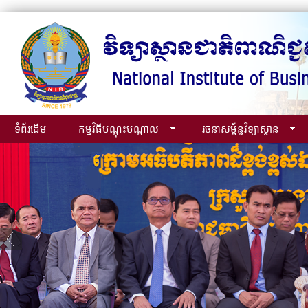
ទំព័រដើម
កម្មវិធីបណ្ដុះបណ្ដាល
រចនាសម្ព័ន្ធវិទ្យាស្ថាន