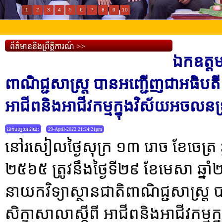
1
2
3
4
5
6
7
8
9
10
ព័ត៌មាននិងព្រឹត្តិការណ៍ >>
ឯកឧត្តម
ពាណិជ្ជសាស្រ្ត បានអញ្ជើញជាអធិបតីក្នុ
អាជីពនិងអាជីវកម្មក្នុងវិស័យអចលនទ្
ដាក់បញ្ចូលដោយ:
29-April-2022 21:24:21pm
នៅរសៀលថ្ងៃសុក្រ ១៣ រោច ខែចេត្រ ឆ្
២៥៦៥ ត្រូវនឹងថ្ងៃទី២៩ ខែមេសា ឆ្
នាយកវិទ្យាស្ថានជាតិពាណិជ្ជសាស្រ្ត ប
សិក្ខាសាលាស្តីពី អាជីពនិងអាជីវកម្