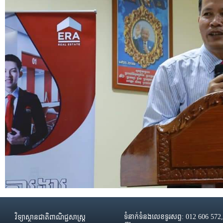
ទំនាក់ទំនងលេខទូរសព្ទ: 012 606 572
វិទ្យាស្ថានជាតិពាណិជ្ជសាស្រ្ដ