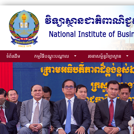
ទំព័រដើម
កម្មវិធីបណ្ដុះបណ្ដាល
រចនាសម្ព័ន្ធវិទ្យាស្ថាន