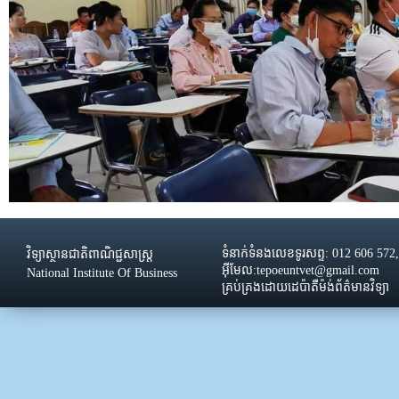
ទំនាក់ទំនងលេខទូរសព្ទ: 012 606 572
វិទ្យាស្ថានជាតិពាណិជ្ជសាស្រ្ដ
អ៊ីមែល:tepoeuntvet@gmail.com
National Institute Of Business
គ្រប់គ្រងដោយដេប៉ាតឺម៉ង់ព័ត៌មានវិទ្យា