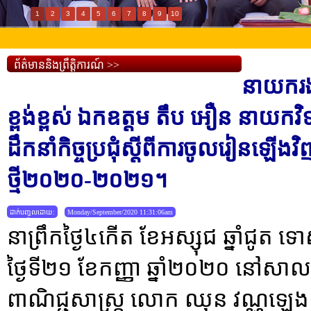
1
2
3
4
5
6
7
8
9
10
ព័ត៌មាននិងព្រឹត្តិការណ៍ >>
នាយករង
ខ្ពង់ខ្ពស់ ឯកឧត្តម តឹប អឿន នាយកវិទ
ដឹកនាំកិច្ចប្រជុំស្តីពីការចូលរៀនឡើងវិញ
ថ្មី២០២០-២០២១។
ដាក់បញ្ចូលដោយ:
Monday/September/2020 11:31:06am
នាព្រឹកថ្ងៃ៤កើត ខែអស្សុជ ឆ្នាំជូត 
ថ្ងៃទី២១ ខែកញ្ញា ឆ្នាំ២០២០ នៅសាលប្រ
ពាណិជ្ជសាស្ត្រ លោក ឈុន វណ្ណឡេង