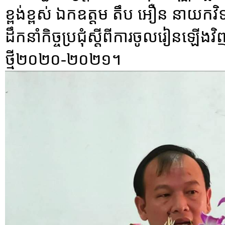
ខ្ពង់ខ្ពស់ ឯកឧត្តម តឹប អឿន នាយកវិទ
ដឹកនាំកិច្ចប្រជុំស្តីពីការចូលរៀនឡើងវិញ
ថ្មី២០២០-២០២១។