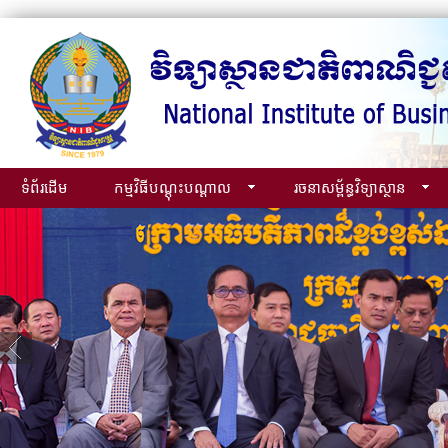
ទំព័រដើម
កម្មវិធីបណ្ដុះបណ្ដាល
រចនាសម្ព័ន្ធវិទ្យាស្ថាន