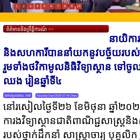
1
2
3
4
5
6
7
8
9
10
ព័ត៌មាននិងព្រឹត្តិការណ៍ >>
នាយិការង
និងសហការីបាននាំយកនូវបច្ច័យរបស់ថ្នាក
រួមទាំងថវិកាមូលនិធិវិទ្យាស្ថាន ទ
ឈង រៀនឆ្នាំទី៤
ដាក់បញ្ចូលដោយ: NiB
Saturday/June/2020 07:34:24am
នៅរសៀលថ្ងៃទី២៦ ខែមិថុនា ឆ្នាំ២០២០ 
ការងវិទ្យាស្ថានជាតិពាណិជ្ជសាស្រ្ត
របស់ថ្នាក់ដឹកនាំ សាស្រ្តាចារ្យ បុគ្គលិក