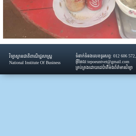
ទំនាក់ទំនងលេខទូរសព្ទ: 012 606 572
វិទ្យាស្ថានជាតិពាណិជ្ជសាស្រ្ដ
អ៊ីមែល:tepoeuntvet@gmail.com
National Institute Of Business
គ្រប់គ្រងដោយដេប៉ាតឺម៉ង់ព័ត៌មានវិទ្យា