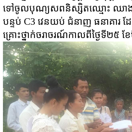
ទៅចូលបុណ្យសពនិស្សិតឈ្មោះ ឈាង
បន្ទប់ C3 វេនយប់ ជំនាញ ធនាគ
គ្រោះថ្នាក់ចរាចរណ៍កាលពីថ្ងៃទី២៥ ខ