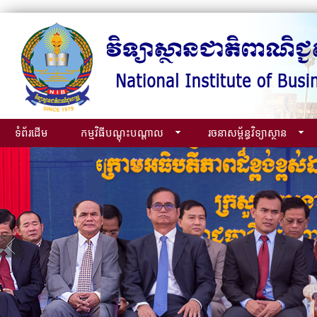
ទំព័រដើម
កម្មវិធីបណ្ដុះបណ្ដាល
រចនាសម្ព័ន្ធវិទ្យាស្ថាន