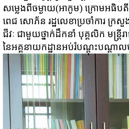
សម្លេងពីចម្ងាយ(អាកូម) ក្រោមអធិបតីភ
ពេជ សោភ័ន រដ្ឋលេខាប្រចាំការ ក្រសួង
ជីវៈ ជាមួយថ្នាក់ដឹកនាំ បុគ្គលិក មន្រ្ត
នៃអគ្គនាយកដ្ឋានអប់រំបណ្តុះបណ្តាលបច