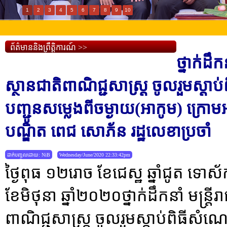
1
2
3
4
5
6
7
8
9
10
ព័ត៌មាននិងព្រឹត្តិការណ៍ >>
ថ្នាក់ដឹកន
ស្ថានជាតិពាណិជ្ជសាស្រ្ត ចូលរួមស្ត
បញ្ជូនសម្លេងពីចម្ងាយ(អាកូម) ក្រោមអ
បណ្ឌិត ពេជ សោភ័ន រដ្ឋលេខាប្រចាំ
ដាក់បញ្ចូលដោយ: NiB
Wednesday/June/2020 22:33:42pm
ថ្ងៃពុធ ១២រោច ខែជេស្ឋ ឆ្នាំជូត ទោស
ខែមិថុនា ឆ្នាំ២០២០ថ្នាក់ដឹកនាំ មន្រ្តីរា
ពាណិជ្ជសាស្រ្ត ចូលរួមស្តាប់ពិធីសំ