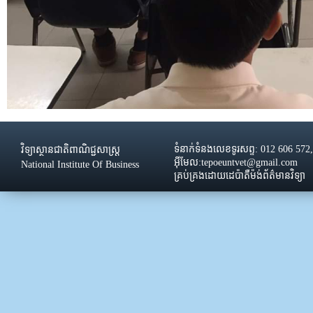
ទំនាក់ទំនងលេខទូរសព្ទ: 012 606 572
វិទ្យាស្ថានជាតិពាណិជ្ជសាស្រ្ដ
អ៊ីមែល:tepoeuntvet@gmail.com
National Institute Of Business
គ្រប់គ្រងដោយដេប៉ាតឺម៉ង់ព័ត៌មានវិទ្យា