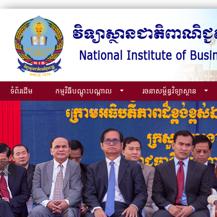
ទំព័រដើម
កម្មវិធីបណ្ដុះបណ្ដាល
រចនាសម្ព័ន្ធវិទ្យាស្ថាន