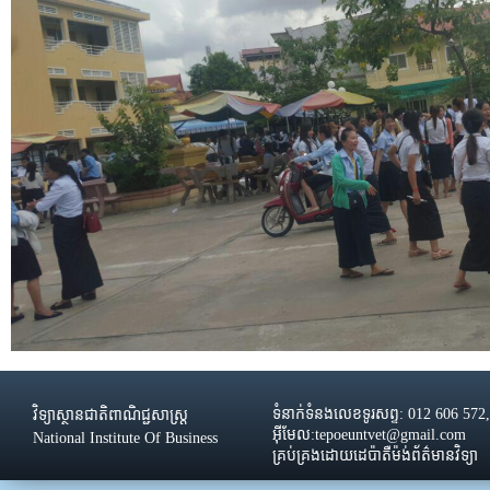
ទំនាក់ទំនងលេខទូរសព្ទ: 012 606 572
វិទ្យាស្ថានជាតិពាណិជ្ជសាស្រ្ដ
អ៊ីមែល:tepoeuntvet@gmail.com
National Institute Of Business
គ្រប់គ្រងដោយដេប៉ាតឺម៉ង់ព័ត៌មានវិទ្យា