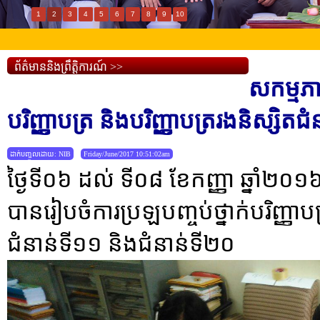
1
2
3
4
5
6
7
8
9
10
ព័ត៌មាននិងព្រឹត្តិការណ៍ >>
សកម្មភា
បរិញ្ញាបត្រ និងបរិញ្ញាបត្ររងនិស្សិត
ដាក់បញ្ចូលដោយ: NIB
Friday/June/2017 10:51:02am
ថ្ងៃទី០៦ ដល់ ទី០៨ ខែកញ្ញា ឆ្នាំ២០១៦ 
បានរៀបចំការប្រឡបញ្ចប់ថ្នាក់បរិញ្ញាប
ជំនាន់ទី១១ និងជំនាន់ទី២០